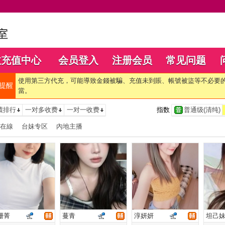
数充值中心
会员登入
注册会员
常见问题
使用第三方代充，可能導致金錢被騙、充值未到賬、帳號被盜等不必要
提醒
當。
绩排行
一对多收费
一对一收费
指数
普通级(清纯)
在線
台妹专区
內地主播
珊菁
蔓青
淳妍妍
坦己