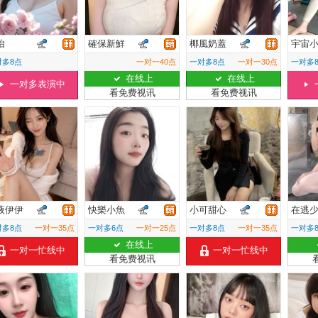
怡
確保新鮮
椰風奶蓋
宇宙
对多8点
一对一40点
一对多8点
一对一30点
一对多
在线上
在线上
一对多表演中
看免费视讯
看免费视讯
液伊伊
快樂小魚
小可甜心
在逃
对多8点
一对一35点
一对多6点
一对一25点
一对多8点
一对一35点
一对多
在线上
一对一忙线中
一对一忙线中
看免费视讯