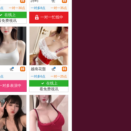
子
詩昀
8点
一对一30点
一对多8点
一对一35点
在线上
一对一忙线中
看免费视讯
期
越南花盤
8点
一对多6点
一对一25点
在线上
一对多表演中
看免费视讯