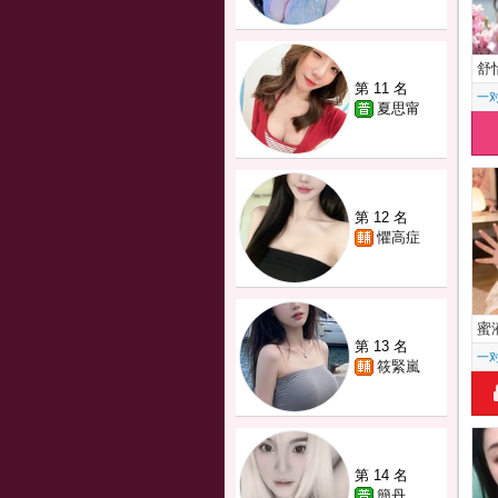
舒
第 11 名
一
夏思甯
第 12 名
懼高症
蜜
第 13 名
一
筱緊嵐
第 14 名
簡丹