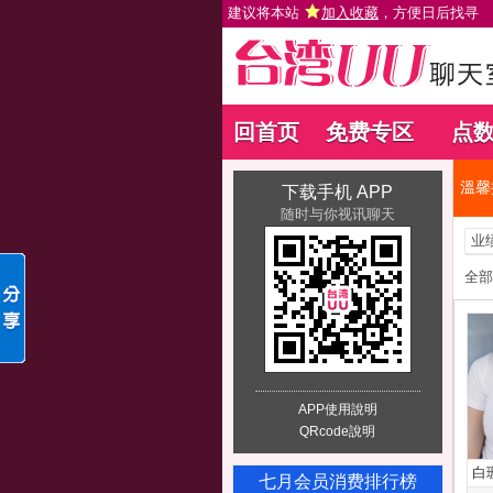
建议将本站
加入收藏
，方便日后找寻
回首页
免费专区
点
溫馨
下载手机 APP
随时与你视讯聊天
业
全部
APP使用說明
QRcode說明
白
七月会员消费排行榜