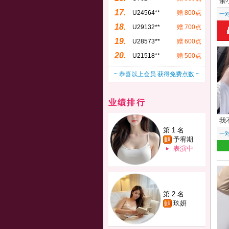
余
17.
U24564**
赠 800点
一
18.
U29132**
赠 700点
19.
U28573**
赠 600点
20.
U21518**
赠 500点
~ 恭喜以上会员 获得免费点数 ~
业绩排行
我
第 1 名
一
予宥期
表演中
第 2 名
玖妍