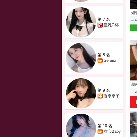
短
第 7 名
一
巨乳G杯
第 8 名
Serena
越
第 9 名
一
香奈奈子
第 10 名
甜心Baby