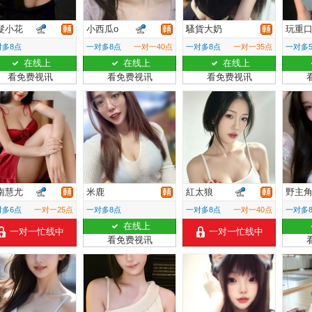
髮小花
小西瓜o
騷貨大奶
玩重
对多8点
一对多8点
一对一40点
一对多8点
一对一35点
一对多
在线上
在线上
在线上
看免费视讯
看免费视讯
看免费视讯
南慧尤
米鹿
紅太狼
野主
对多6点
一对一25点
一对多8点
一对多8点
一对一40点
一对多
在线上
一对一忙线中
一对一忙线中
看免费视讯