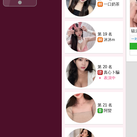
一口奶茶
騷
第 19 名
一
沐沐m
第 20 名
真心卜騙
表演中
第 21 名
阿蠻