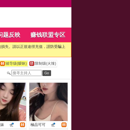
问题反映
赚钱联盟专区
的損失。請以正規途徑充值，謹防受騙上
辅导级(暧昧)
限制级(火辣)
妹妹
極品可可