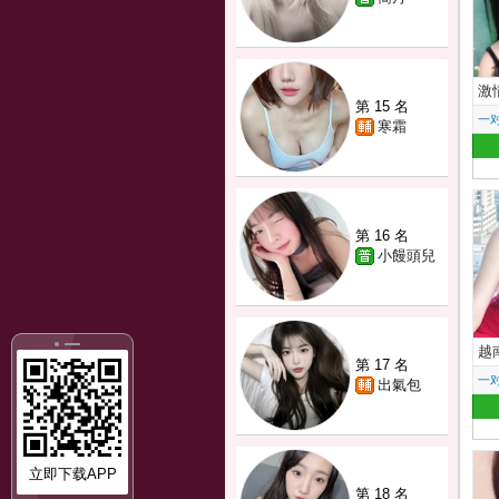
激
第 15 名
一
寒霜
第 16 名
小饅頭兒
越
第 17 名
一
出氣包
立即下载APP
第 18 名