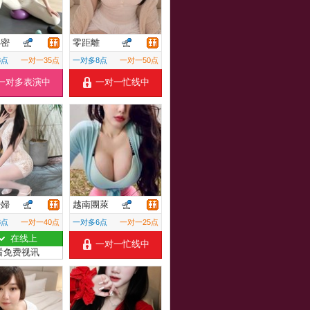
小密
零距離
8点
一对一35点
一对多8点
一对一50点
一对多表演中
一对一忙线中
少婦
越南團萊
8点
一对一40点
一对多6点
一对一25点
在线上
一对一忙线中
看免费视讯