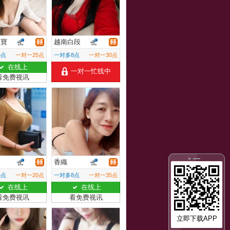
奶寶
越南白段
6点
一对一25点
一对多8点
一对一30点
在线上
一对一忙线中
看免费视讯
香織
5点
一对一20点
一对多8点
一对一35点
在线上
在线上
看免费视讯
看免费视讯
立即下载APP